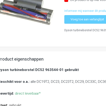
fbeeldingen-
allerij
Informeer mij wanneer dit produ
Voeg toe aan verlanglijst
a
Dyson turbineborstel DC52 963
aar
et
egin
an
e
fbeeldingen-
allerij
Product eigenschappen
yson turbineborstel DC52 963544-01 gebruikt
eschikt voor o.a.:
alle DC19T2, DC23, DC23T2, DC29, DC33C, DC36
evertijd:
direct leverbaar*
taat:
gebruikt