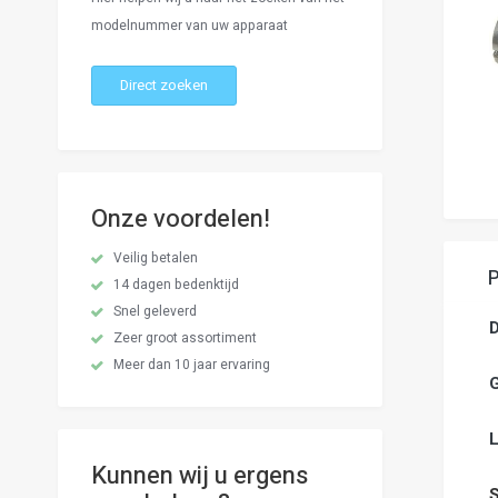
a
modelnummer van uw apparaat
g
Direct zoeken
G
n
h
b
v
Onze voordelen!
d
a
g
Veilig betalen
14 dagen bedenktijd
Snel geleverd
D
Zeer groot assortiment
Meer dan 10 jaar ervaring
G
L
Kunnen wij u ergens
S