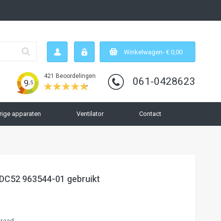
Zoek
- € 0,00
Winkelwagen
9.5
/ 10
421
Beoordelingen
421 Beoordelingen
061-0428623
9
,5
rige apparaten
Ventilator
Contact
 DC52 963544-01 gebruikt
rraad