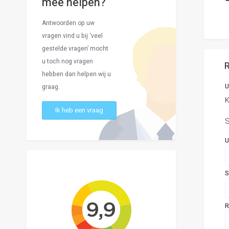
mee helpen?
Antwoorden op uw
vragen vind u bij ‘veel
gestelde vragen’ mocht
u toch nog vragen
hebben dan helpen wij u
U
graag.
K
Ik heb een vraag
S
U
S
R