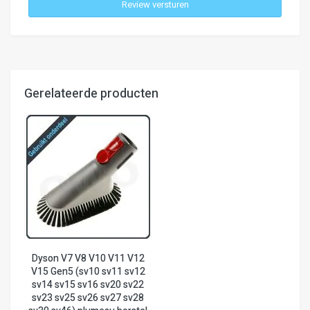
V15
Review versturen
Gen5
(sv10
sv11
sv12
sv14
sv15
Gerelateerde producten
sv16
sv20
sv22
sv23
sv25
sv26
sv27
sv28
sv30
sv46)
Dyson V7 V8 V10 V11 V12
V15 Gen5 (sv10 sv11 sv12
sv14 sv15 sv16 sv20 sv22
sv23 sv25 sv26 sv27 sv28