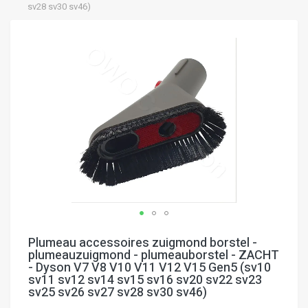
sv28 sv30 sv46)
Ga
naar
het
einde
van
de
afbeeldingen-
gallerij
Ga
naar
Plumeau accessoires zuigmond borstel -
het
plumeauzuigmond - plumeauborstel - ZACHT
begin
- Dyson V7 V8 V10 V11 V12 V15 Gen5 (sv10
van
sv11 sv12 sv14 sv15 sv16 sv20 sv22 sv23
de
sv25 sv26 sv27 sv28 sv30 sv46)
afbeeldingen-
gallerij