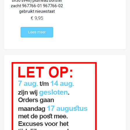
sv30 sv46) plumeau borstel
zacht 967766-01 967766-02
gebruikt nieuwstaat
€ 9,95
Lees meer