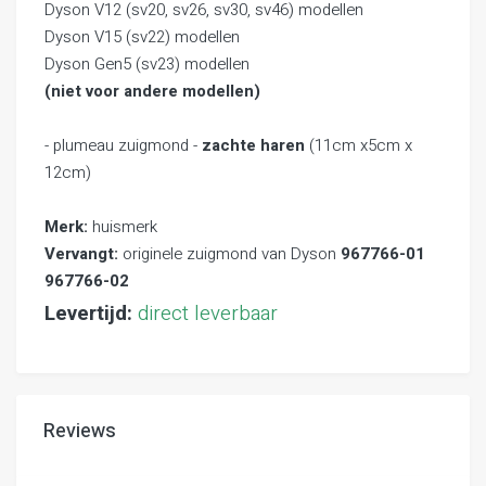
Dyson V12 (sv20, sv26, sv30, sv46) modellen
Dyson V15 (sv22) modellen
Dyson Gen5 (sv23) modellen
(niet voor andere modellen)
- plumeau zuigmond -
zachte haren
(11cm x5cm x
12cm)
Merk:
huismerk
Vervangt:
originele zuigmond van Dyson
967766-01
967766-02
Levertijd:
direct leverbaar
Reviews