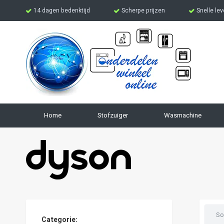
Ga
14 dagen bedenktijd
Scherpe prijzen
Snelle lev
naar
de
inhoud
Home
Stofzuiger
Wasmachine
Filteren
So
Categorie