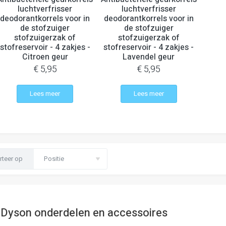
luchtverfrisser
luchtverfrisser
deodorantkorrels voor in
deodorantkorrels voor in
de stofzuiger
de stofzuiger
stofzuigerzak of
stofzuigerzak of
stofreservoir - 4 zakjes -
stofreservoir - 4 zakjes -
Citroen geur
Lavendel geur
€ 5,95
€ 5,95
Lees meer
Lees meer
rteer op
Dyson onderdelen en accessoires