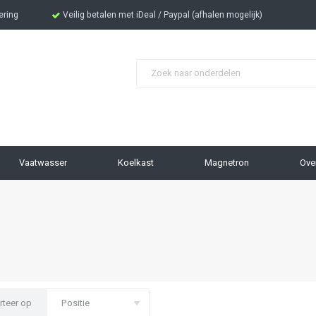
ering
Veilig betalen met iDeal / Paypal (afhalen mogelijk)
Zoek
Vaatwasser
Koelkast
Magnetron
Ove
rteer op