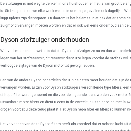
De stofzuiger is niet weg te denken in ons huishouden en het is van groot belang
is. Stofzuigen doen we elke week wel en in sommige gevallen ook dagelijks. We
krijgt tijdens zijn dienstjaren. En daarom is het helemaal niet gek dat er soms 
zuigmond vervangen moeten worden en dat er ook wel eens onderhoud aan de 
Dyson stofzuiger onderhouden
Wat veel mensen niet weten is dat de Dyson stofzuiger zo nu en dan wat onder
legen van het stofreservoir, dit reservoir dient u te legen voordat de stofbak vol
verhoogde slijtage van de Dyson motor tot gevolg hebben.
Een van de andere Dyson onderdelen dat u in de gaten moet houden dat zijn de D
vervangen worden. Er zijn voor Dyson stofzuigers verschillende type filters, een vo
of hepa-filter wordt genoemd en die voor de ingaande lucht worden vaak motor-fil
uitwasbare motor-filters en dient u eens in de zoveel tijd uit te spoelen met lau
drogen voordat u deze terug plaatst. Het Dyson hepa filter en filterpad kunnen n
Het vervangen van deze Dyson filters heeft als voordeel dat er schone lucht uit 