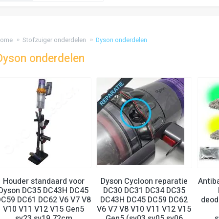
ome
Stofzuiger onderdelen
Dyson onderdelen
Dyson onderdelen
Houder standaard voor
Dyson Cycloon reparatie
Antib
Dyson DC35 DC43H DC45
DC30 DC31 DC34 DC35
DC59 DC61 DC62 V6 V7 V8
DC43H DC45 DC59 DC62
deod
V10 V11 V12 V15 Gen5
V6 V7 V8 V10 V11 V12 V15
sv23 sv19 72cm
Gen5 (sv03 sv05 sv06
s