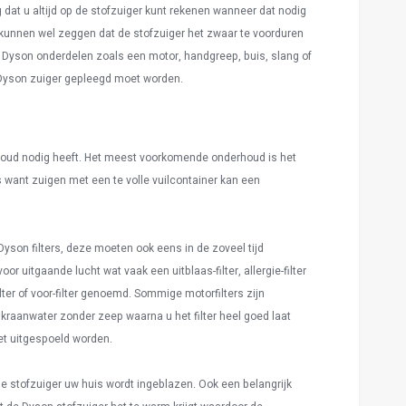
 dat u altijd op de stofzuiger kunt rekenen wanneer dat nodig
 kunnen wel zeggen dat de stofzuiger het zwaar te voorduren
de Dyson onderdelen zoals een motor, handgreep, buis, slang of
Dyson zuiger gepleegd moet worden.
houd nodig heeft. Het meest voorkomende onderhoud is het
 is want zuigen met een te volle vuilcontainer kan een
yson filters, deze moeten ook eens in de zoveel tijd
or uitgaande lucht wat vaak een uitblaas-filter, allergie-filter
ter of voor-filter genoemd. Sommige motorfilters zijn
w kraanwater zonder zeep waarna u het filter heel goed laat
iet uitgespoeld worden.
de stofzuiger uw huis wordt ingeblazen. Ook een belangrijk