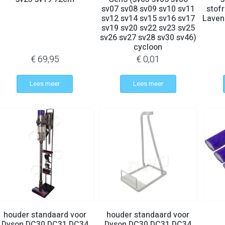
sv07 sv08 sv09 sv10 sv11
stofr
sv12 sv14 sv15 sv16 sv17
Laven
sv19 sv20 sv22 sv23 sv25
sv26 sv27 sv28 sv30 sv46)
cycloon
€ 69,95
€ 0,01
Lees meer
Lees meer
houder standaard voor
houder standaard voor
Dyson DC30 DC31 DC34
Dyson DC30 DC31 DC34