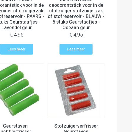
orantstick voor in de
deodorantstick voor in de
zuiger stofzuigerzak
stofzuiger stofzuigerzak
ofreservoir - PAARS -
of stofreservoir - BLAUW -
tuks Geurstaafjes -
5 stuks Geurstaafjes -
Lavendel geur
Oceaan geur
€ 4,95
€ 4,95
Lees meer
Lees meer
Geurstaven
Stofzuigerverfrisser
luchtverfrisser
Geurstaven