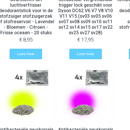
luchtverfrisser
trigger lock geschikt voor
deodorantstick voor in de
Dyson DC62 V6 V7 V8 V10
deod
stofzuiger stofzuigerzak
V11 V15 (sv03 sv05 sv06
f stofreservoir - Lavendel
sv07 sv08 sv09 sv10 sv11
s
- Bloemen - Citroen -
sv12 sv14 sv15 sv17 sv22
stofr
Frisse oceaan - 20 stuks
sv25 sv27 sv28)
€ 8,95
€ 17,95
Lees meer
Lees meer
Antibacteriële geurkorrels
Antibacteriële geurkorrels