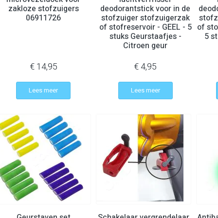
zakloze stofzuigers
deodorantstick voor in de
deodo
06911726
stofzuiger stofzuigerzak
stofz
of stofreservoir - GEEL - 5
of st
stuks Geurstaafjes -
5 s
Citroen geur
€ 14,95
€ 4,95
Lees meer
Lees meer
Geurstaven set
Schakelaar vergrendelaar
Antib