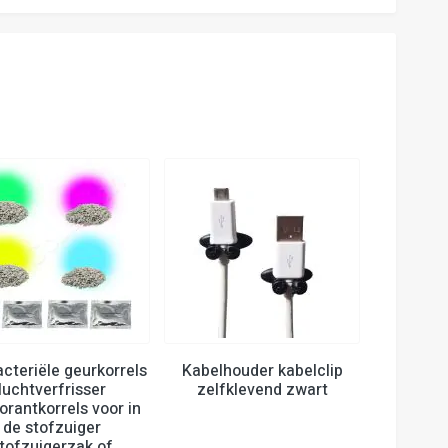
acteriële geurkorrels
Kabelhouder kabelclip
luchtverfrisser
zelfklevend zwart
orantkorrels voor in
de stofzuiger
tofzuigerzak of