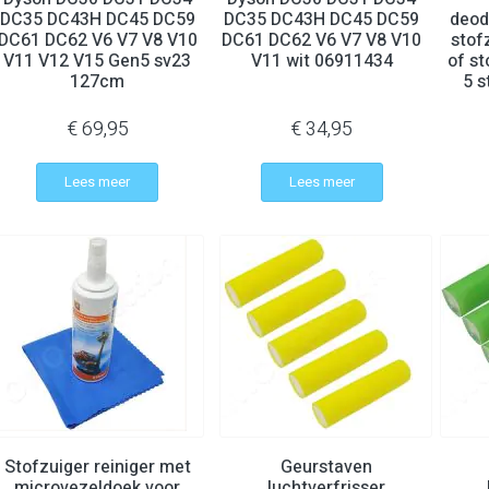
DC35 DC43H DC45 DC59
DC35 DC43H DC45 DC59
deod
DC61 DC62 V6 V7 V8 V10
DC61 DC62 V6 V7 V8 V10
stof
V11 V12 V15 Gen5 sv23
V11 wit 06911434
of st
127cm
5 s
€ 69,95
€ 34,95
Lees meer
Lees meer
Stofzuiger reiniger met
Geurstaven
microvezeldoek voor
luchtverfrisser