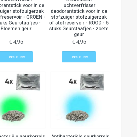
rantstick voor in de
luchtverfrisser
uiger stofzuigerzak
deodorantstick voor in de
ofreservoir - GROEN -
stofzuiger stofzuigerzak
tuks Geurstaafjes -
of stofreservoir - ROOD - 5
Bloemen geur
stuks Geurstaafjes - zoete
geur
€ 4,95
€ 4,95
Lees meer
Lees meer
acteriële geurkorrels
Antibacteriële geurkorrels