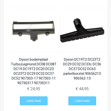
Dyson bodemplaat
Dyson DC19T2 DC23T2
Turbozuigmond DC08 DC08T
DC29 DC32 DC33c DC36
DC19 DC19T2 DC20 DC23
DC37 DC52 DC63
DC23T2 DC29 DC32 DC37
parketborstel 90656213
DC52 907303-17 907303-11
906562-13
90730317 90730311
€ 24,95
€ 44,95
Lees meer
Lees meer