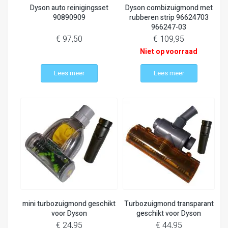
Dyson auto reinigingsset
Dyson combizuigmond met
90890909
rubberen strip 96624703
966247-03
€ 97,50
€ 109,95
Niet op voorraad
Lees meer
Lees meer
mini turbozuigmond geschikt
Turbozuigmond transparant
voor Dyson
geschikt voor Dyson
€ 24,95
€ 44,95