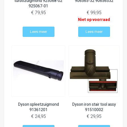
turbozuigmond 925068-02
906565-32 90656532
925067-01
€ 79,95
€ 99,95
Niet op voorraad
Lees meer
Lees meer
Dyson spleetzuigmond
Dyson iron stair tool assy
91361201
91510002
€ 24,95
€ 29,95