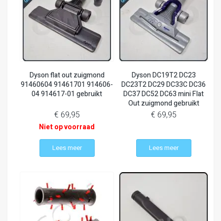
Dyson flat out zuigmond
Dyson DC19T2 DC23
91460604 91461701 914606-
DC23T2 DC29 DC33C DC36
04 914617-01 gebruikt
DC37 DC52 DC63 mini Flat
Out zuigmond gebruikt
€ 69,95
€ 69,95
Niet op voorraad
Lees meer
Lees meer