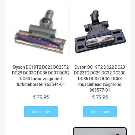
Dyson DC19T2 DC23 DC23T2
Dyson DC19T2 DC22 DC23
DC29 DC33C DC36 DC37 DC52
DC23T2 DC29 DC32 DC33C
DC63 turbo-zuigmond
DC36 DC37 DC52 DC63
turbineborstel 963544-01
musclehead zuigmond
965577-01
€ 79,95
€ 79,95
Lees meer
Lees meer