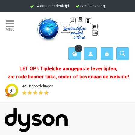
Ga
14 dagen bedenktijd
Snelle levering
naar
Scherpe
Veilig
de
prijzen
betalen
inhoud
met
iDeal
/
Paypal
(afhalen
mogelijk)
0
-
Winkelwagen
€ 0,00
LET OP!: Tijdelijke aangepaste levertijden,
zie rode banner links, onder of bovenaan de website!
9.5
/ 10
421
Beoordelingen
421 Beoordelingen
9
,5